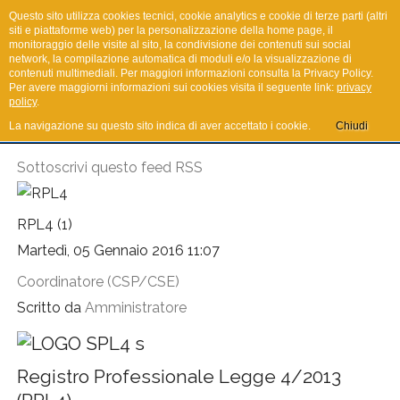
Questo sito utilizza cookies tecnici, cookie analytics e cookie di terze parti (altri
siti e piattaforme web) per la personalizzazione della home page, il
monitoraggio delle visite al sito, la condivisione dei contenuti sui social
network, la compilazione automatica di moduli e/o la visualizzazione di
I.R.Co.T.
contenuti multimediali. Per maggiori informazioni consulta la Privacy Policy.
Per avere maggiorni informazioni sui cookies visita il seguente link:
privacy
policy
.
La navigazione su questo sito indica di aver accettato i cookie.
Chiudi
Sottoscrivi questo feed RSS
RPL4 (1)
Martedì, 05 Gennaio 2016 11:07
Coordinatore (CSP/CSE)
Scritto da
Amministratore
Registro Professionale Legge 4/2013