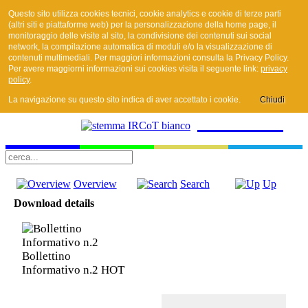
Questo sito utilizza cookies tecnici, cookie analytics e cookie di terze parti
(altri siti e piattaforme web) per la personalizzazione della home page, il
monitoraggio delle visite al sito, la condivisione dei contenuti sui social
network, la compilazione automatica di moduli e/o la visualizzazione di
contenuti multimediali. Per maggiori informazioni consulta la Privacy Policy.
I.R.Co.T.
Per avere maggiorni informazioni sui cookies visita il seguente link:
privacy
policy
.
La navigazione su questo sito indica di aver accettato i cookie.
Chiudi
I.R.Co.T.
Overview
Search
Up
Download details
Bollettino
Informativo n.2
HOT