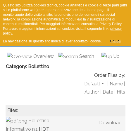
Questo sito utilizza cookies tecnici, cookie analytics e cookie di terze parti (altri
siti e piattaforme web) per la personalizzazione della home page, il
monitoraggio delle visite al sito, la condivisione dei contenuti sui social
network, la compilazione automatica di moduli e/o la visualizzazione di
I.R.Co.T.
contenuti multimediali. Per maggiori informazioni consulta la Privacy Policy.
Per avere maggiorni informazioni sui cookies visita il seguente link:
privacy
policy
.
La navigazione su questo sito indica di aver accettato i cookie.
Chiudi
Overview
Search
Up
Category: Bollettino
Order Files by:
Default
|
Name
|
Author
|
Date
|
Hits
Files:
Bollettino
Download
Informativo n.1
HOT