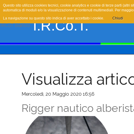
Questo sito utilizza cookies tecnici, cookie analytics e cookie di terze parti (altri
automatica di moduli e/o la visualizzazione di contenuti multimediali. Per maggior
La navigazione su questo sito indica di aver accettato i cookie.
Chiudi
I.R.Co.T.
Visualizza artico
Mercoledì, 20 Maggio 2020 16:56
Rigger nautico alberist