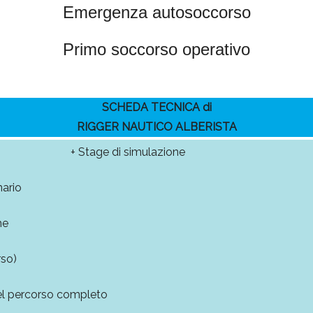
Emergenza autosoccorso
Primo soccorso operativo
SCHEDA TECNICA di
RIGGER NAUTICO ALBERISTA
+ Stage di simulazione
nario
he
rso)
 del percorso completo