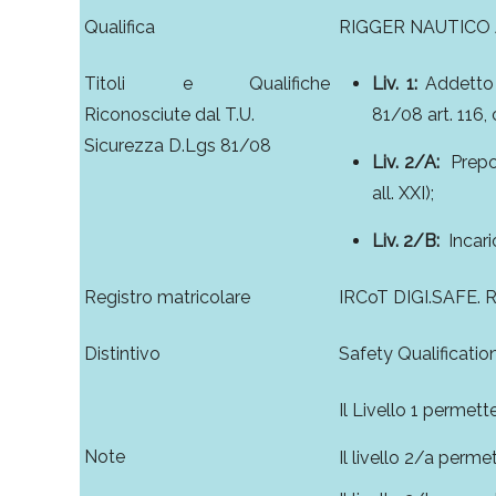
Qualifica
RIGGER NAUTICO
Titoli e Qualifiche
Liv. 1:
Addetto 
Riconosciute dal T.U.
81/08 art. 116, c.
Sicurezza D.Lgs 81/08
Liv. 2/A:
Prepos
all. XXI);
Liv. 2/B:
Incari
Registro matricolare
IRCoT DIGI.SAFE. R
Distintivo
Safety Qualificatio
Il Livello 1 permett
Note
Il livello 2/a perme