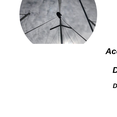
Ac
D
D