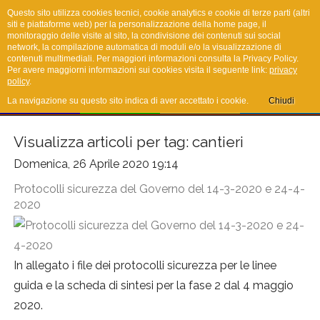
Questo sito utilizza cookies tecnici, cookie analytics e cookie di terze parti (altri
siti e piattaforme web) per la personalizzazione della home page, il
monitoraggio delle visite al sito, la condivisione dei contenuti sui social
network, la compilazione automatica di moduli e/o la visualizzazione di
COVID19
contenuti multimediali. Per maggiori informazioni consulta la Privacy Policy.
Per avere maggiorni informazioni sui cookies visita il seguente link:
privacy
policy
.
La navigazione su questo sito indica di aver accettato i cookie.
Chiudi
Visualizza articoli per tag: cantieri
Domenica, 26 Aprile 2020 19:14
Protocolli sicurezza del Governo del 14-3-2020 e 24-4-
2020
In allegato i file dei protocolli sicurezza per le linee
guida e la scheda di sintesi per la fase 2 dal 4 maggio
2020.