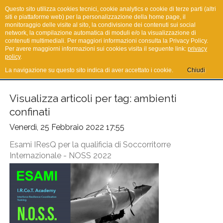
Questo sito utilizza cookies tecnici, cookie analytics e cookie di terze parti (altri
siti e piattaforme web) per la personalizzazione della home page, il
monitoraggio delle visite al sito, la condivisione dei contenuti sui social
network, la compilazione automatica di moduli e/o la visualizzazione di
I.R.Co.T.
contenuti multimediali. Per maggiori informazioni consulta la Privacy Policy.
Per avere maggiorni informazioni sui cookies visita il seguente link:
privacy
policy
.
La navigazione su questo sito indica di aver accettato i cookie.
Chiudi
Visualizza articoli per tag: ambienti
confinati
Venerdì, 25 Febbraio 2022 17:55
Esami IResQ per la qualificia di Soccorritorre
Internazionale - NOSS 2022