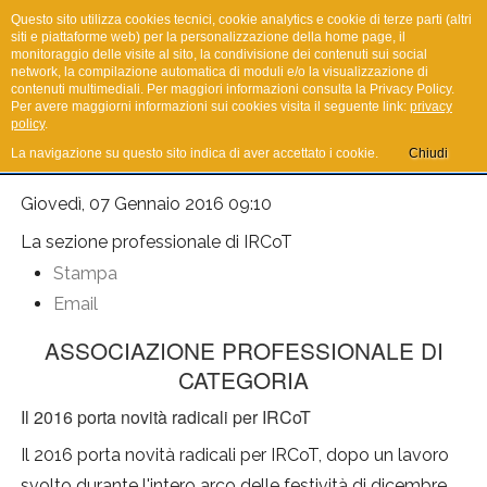
Questo sito utilizza cookies tecnici, cookie analytics e cookie di terze parti (altri
siti e piattaforme web) per la personalizzazione della home page, il
monitoraggio delle visite al sito, la condivisione dei contenuti sui social
network, la compilazione automatica di moduli e/o la visualizzazione di
I.R.Co.T.
contenuti multimediali. Per maggiori informazioni consulta la Privacy Policy.
Per avere maggiorni informazioni sui cookies visita il seguente link:
privacy
policy
.
La navigazione su questo sito indica di aver accettato i cookie.
Chiudi
Giovedì, 07 Gennaio 2016 09:10
La sezione professionale di IRCoT
Stampa
Email
ASSOCIAZIONE PROFESSIONALE
DI
CATEGORIA
Il 2016 porta novità radicali per IRCoT
Il 2016 porta novità radicali per IRCoT, dopo un lavoro
svolto durante l'intero arco delle festività di dicembre,