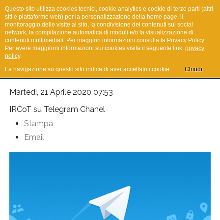
Questo sito utilizza cookies tecnici, cookie analytics e cookie di terze parti (altri
siti e piattaforme web) per la personalizzazione della home page, il
monitoraggio delle visite al sito, la condivisione dei contenuti sui social
network, la compilazione automatica di moduli e/o la visualizzazione di
I.R.Co.T.
contenuti multimediali. Per maggiori informazioni consulta la Privacy Policy.
Per avere maggiorni informazioni sui cookies visita il seguente link:
privacy
policy
.
La navigazione su questo sito indica di aver accettato i cookie.
Chiudi
Martedì, 21 Aprile 2020 07:53
IRCoT su Telegram Chanel
Stampa
Email